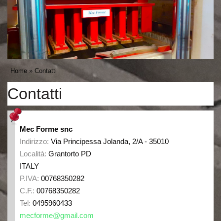
Home
» Contatti
Contatti
Mec Forme snc
Indirizzo:
Via Principessa Jolanda, 2/A - 35010
Località:
Grantorto
PD
ITALY
P.IVA:
00768350282
C.F.:
00768350282
Tel:
0495960433
mecforme@gmail.com