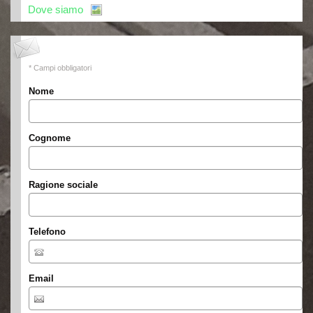
Dove siamo
* Campi obbligatori
Nome
Cognome
Ragione sociale
Telefono
Email