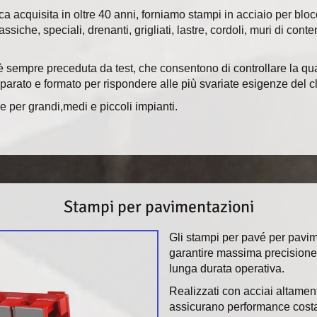
ca acquisita in oltre 40 anni, forniamo stampi in acciaio per blo
che, speciali, drenanti, grigliati, lastre, cordoli, muri di conte
 sempre preceduta da test, che consentono di controllare la qual
eparato e formato per rispondere alle più svariate esigenze del cl
 per grandi,medi e piccoli impianti.
Stampi per pavimentazioni
Gli stampi per pavé per pav
garantire massima precisione 
lunga durata operativa.
Realizzati con acciai altamente
assicurano performance costant