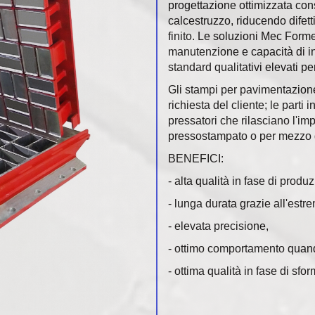
progettazione ottimizzata co
calcestruzzo, riducendo difetti
finito. Le soluzioni Mec Forme 
manutenzione e capacità di in
standard qualitativi elevati p
Gli stampi per pavimentazione
richiesta del cliente; le part
pressatori che rilasciano l'im
pressostampato o per mezzo d
BENEFICI:
- alta qualità in fase di produ
- lunga durata grazie all'estr
- elevata precisione,
- ottimo comportamento quando
- ottima qualità in fase di sfo