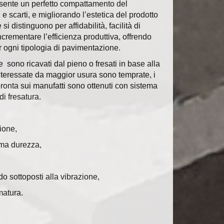
nsente un perfetto compattamento del
 e scarti, e migliorando l’estetica del prodotto
si distinguono per affidabilità, facilità di
crementare l’efficienza produttiva, offrendo
er ogni tipologia di pavimentazione.
 sono ricavati dal pieno o fresati
in base alla
i interessate da maggior usura sono temprate
,
i
pronta sui manufatti sono ottenuti con sistema
i fresatura.
zione,
ema durezza,
 sottoposti alla vibrazione,
rmatura.