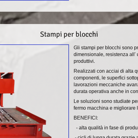
Stampi per blocchi
Gli stampi per blocchi sono pr
dimensionale, resistenza all' 
produttivi.
Realizzati con acciai di alta
componenti, le superfici sott
lavorazioni meccaniche avanz
durata operativa anche in cond
Le soluzioni sono studiate per 
fermo macchina e migliorare la
BENEFICI:
- alta qualità in fase di prod
- cicli di lunga durata grazie